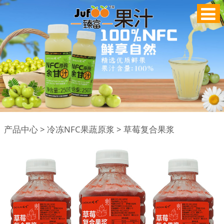
草莓复合果浆
产品中心
>
冷冻NFC果蔬原浆
>
草莓复合果浆