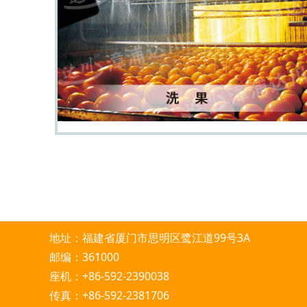
地址：福建省厦门市思明区鹭江道99号3A
邮编：361000
座机：+86-592-2390038
传真：+86-592-2381706